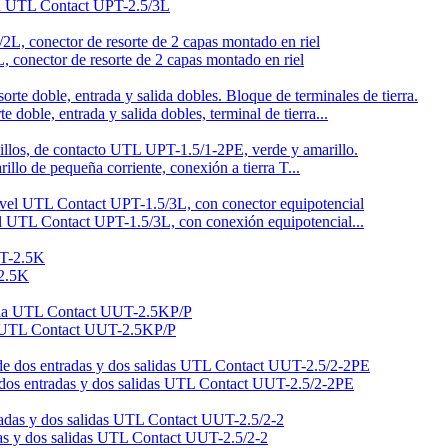
h-in UTL Contact UPT-2.5/3L
 conector de resorte de 2 capas montado en riel
doble, entrada y salida dobles, terminal de tierra...
llo de pequeña corriente, conexión a tierra T...
vel UTL Contact UPT-1.5/3L, con conexión equipotencial...
-2.5K
la UTL Contact UUT-2.5KP/P
 de dos entradas y dos salidas UTL Contact UUT-2.5/2-2PE
adas y dos salidas UTL Contact UUT-2.5/2-2