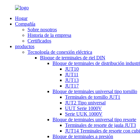
Hogar
Compañía
Sobre nosotros
Historia de la empresa
Certificados
productos
Tecnología de conexión eléctrica
Bloque de terminales de riel DIN
Bloque de terminales de distribución industri
JUT10
JUT11
JUT13
JUT17
Bloque de terminales universal tipo tornillo
Terminales de tornillo JUT1
JUT2 Tipo universal
UUT Serie 1000V
Serie UUK 1000V
Bloque de terminales universal tipo resorte
Terminales de resorte de jaula JUT3
JUT14 Terminales de resorte con cubi
Bloque de terminales a presión