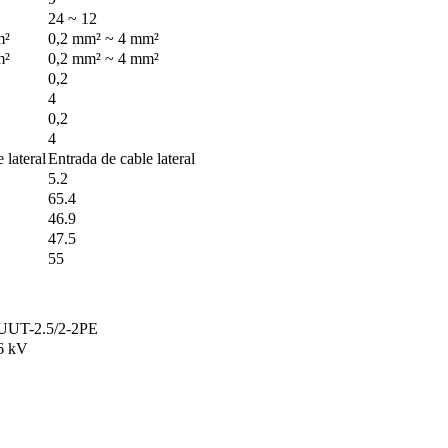
24 ~ 12
m²
0,2 mm² ~ 4 mm²
m²
0,2 mm² ~ 4 mm²
0,2
4
0,2
4
 lateral
Entrada de cable lateral
5.2
65.4
46.9
47.5
55
UUT-2.5/2-2PE
6 kV