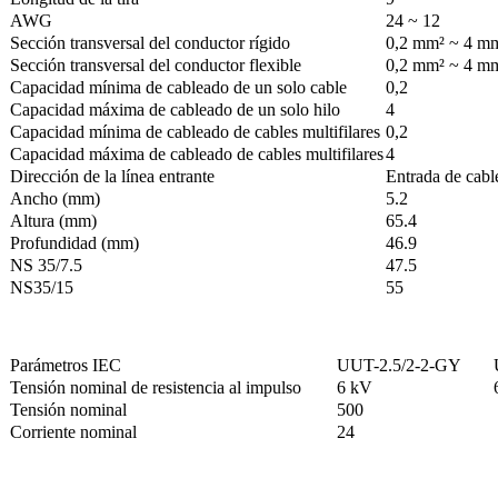
AWG
24 ~ 12
Sección transversal del conductor rígido
0,2 mm² ~ 4 m
Sección transversal del conductor flexible
0,2 mm² ~ 4 m
Capacidad mínima de cableado de un solo cable
0,2
Capacidad máxima de cableado de un solo hilo
4
Capacidad mínima de cableado de cables multifilares
0,2
Capacidad máxima de cableado de cables multifilares
4
Dirección de la línea entrante
Entrada de cable
Ancho (mm)
5.2
Altura (mm)
65.4
Profundidad (mm)
46.9
NS 35/7.5
47.5
NS35/15
55
Parámetros IEC
UUT-2.5/2-2-GY
Tensión nominal de resistencia al impulso
6 kV
Tensión nominal
500
Corriente nominal
24