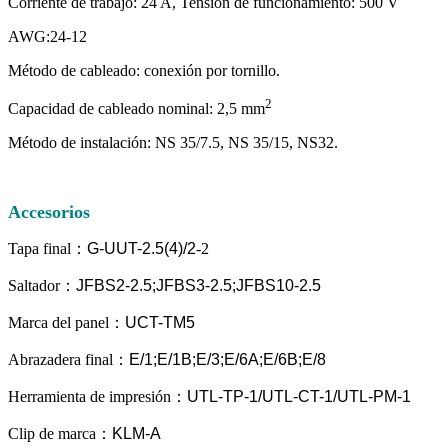
Corriente de trabajo: 24 A, Tensión de funcionamiento: 500 V
AWG:24-12
Método de cableado: conexión por tornillo.
2
Capacidad de cableado nominal: 2,5 mm
Método de instalación: NS 35/7.5, NS 35/15, NS32.
Accesorios
Tapa final
：
G-UUT-2.5(4)/
2
-2
Saltador
：
JFBS2-2.5;JFBS3-2.5;JFBS10-2.5
Marca del panel
：
UCT-TM5
Abrazadera final
：
E/1;E/1B;E/3;E/6A;E/6B;E/8
Herramienta de impresión
：
UTL-TP-1/UTL-CT-1/UTL-PM-1
Clip de marca
：
KLM-A