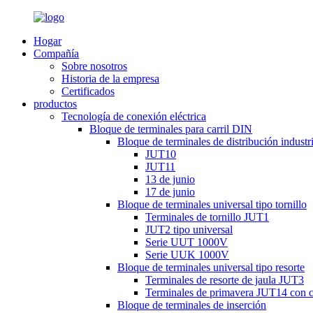
Hogar
Compañía
Sobre nosotros
Historia de la empresa
Certificados
productos
Tecnología de conexión eléctrica
Bloque de terminales para carril DIN
Bloque de terminales de distribución industri
JUT10
JUT11
13 de junio
17 de junio
Bloque de terminales universal tipo tornillo
Terminales de tornillo JUT1
JUT2 tipo universal
Serie UUT 1000V
Serie UUK 1000V
Bloque de terminales universal tipo resorte
Terminales de resorte de jaula JUT3
Terminales de primavera JUT14 con c
Bloque de terminales de inserción