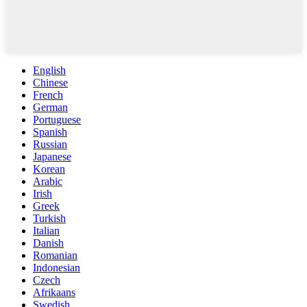
English
Chinese
French
German
Portuguese
Spanish
Russian
Japanese
Korean
Arabic
Irish
Greek
Turkish
Italian
Danish
Romanian
Indonesian
Czech
Afrikaans
Swedish