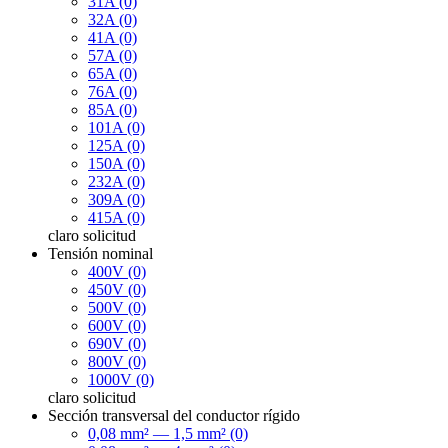
31A (0)
32A (0)
41A (0)
57A (0)
65A (0)
76A (0)
85A (0)
101A (0)
125A (0)
150A (0)
232A (0)
309A (0)
415A (0)
claro
solicitud
Tensión nominal
400V (0)
450V (0)
500V (0)
600V (0)
690V (0)
800V (0)
1000V (0)
claro
solicitud
Sección transversal del conductor rígido
0,08 mm² — 1,5 mm² (0)