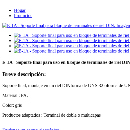
Hogar
Productos
E-1A - Soporte final para uso en bloque de terminales de riel DI
Breve descripción:
Soporte final, montaje en un riel DIN
forma de G
NS 32 o
forma de U
N
Materia
l
: PA,
Color: gris
Productos adaptados
:
Terminal de doble o multicapa
s