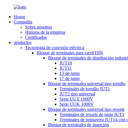
Hogar
Compañía
Sobre nosotros
Historia de la empresa
Certificados
productos
Tecnología de conexión eléctrica
Bloque de terminales para carril DIN
Bloque de terminales de distribución industri
JUT10
JUT11
13 de junio
17 de junio
Bloque de terminales universal tipo tornillo
Terminales de tornillo JUT1
JUT2 tipo universal
Serie UUT 1000V
Serie UUK 1000V
Bloque de terminales universal tipo resorte
Terminales de resorte de jaula JUT3
Terminales de primavera JUT14 con c
Bloque de terminales de inserción