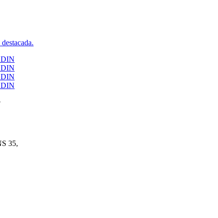
N
S 35,