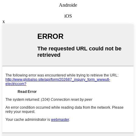
Androide
iOS
x