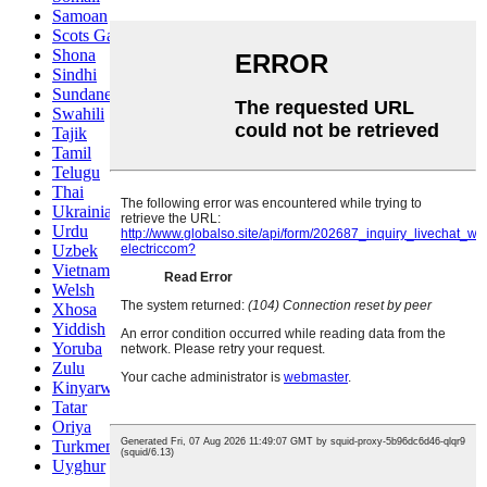
Samoan
Scots Gaelic
Shona
Sindhi
Sundanese
Swahili
Tajik
Tamil
Telugu
Thai
Ukrainian
Urdu
Uzbek
Vietnamese
Welsh
Xhosa
Yiddish
Yoruba
Zulu
Kinyarwanda
Tatar
Oriya
Turkmen
Uyghur