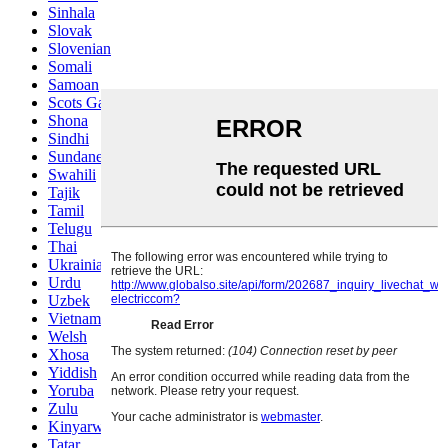
Sinhala
Slovak
Slovenian
Somali
Samoan
Scots Gaelic
Shona
Sindhi
Sundanese
Swahili
Tajik
Tamil
Telugu
Thai
Ukrainian
Urdu
Uzbek
Vietnamese
Welsh
Xhosa
Yiddish
Yoruba
Zulu
Kinyarwanda
Tatar