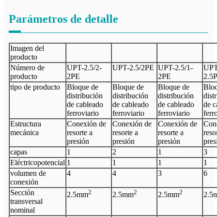
Parámetros de detalle
Imagen del
producto
Número de
UPT-
2.5/2-
UPT-
2.5
/2
PE
UPT-
2.5
/
1-
UPT
producto
2PE
2
PE
2.5
tipo de producto
Bloque de
Bloque de
Bloque de
Blo
distribución
distribución
distribución
dist
de cableado
de cableado
de cableado
de c
ferroviario
ferroviario
ferroviario
ferr
Estructura
Conexión de
Conexión de
Conexión de
Con
mecánica
resorte a
resorte a
resorte a
reso
presión
presión
presión
pres
capas
1
2
1
3
Eléctrico
potencial
1
1
1
1
volumen de
4
4
3
6
conexión
Sección
2
2
2
2.5
mm
2.5
mm
2.5
mm
2.5
transversal
nominal