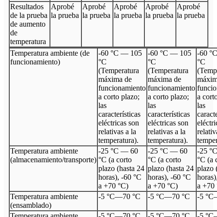
Resultados
Aprobé
Aprobé
Aprobé
Aprobé
Aprobé
de la prueba
la prueba
la prueba
la prueba
la prueba
la prueba
de aumento
de
temperatura
Temperatura ambiente (de
-60 °C — 105
-60 °C — 105
-60 °
funcionamiento)
°C
°C
°C
(Temperatura
(Temperatura
(Temp
máxima de
máxima de
máxim
funcionamiento
funcionamiento
funci
a corto plazo;
a corto plazo;
a cort
las
las
las
características
características
caracte
eléctricas son
eléctricas son
eléctr
relativas a la
relativas a la
relativ
temperatura).
temperatura).
temper
Temperatura ambiente
-25 °C — 60
-25 °C — 60
-25 °
(almacenamiento/transporte)
°C (a corto
°C (a corto
°C (a 
plazo (hasta 24
plazo (hasta 24
plazo 
horas), -60 °C
horas), -60 °C
horas)
a +70 °C)
a +70 °C)
a +70
Temperatura ambiente
-5 °C
—
70 °C
-5 °C
—
70 °C
-5 °C
(ensamblado)
Temperatura ambiente
-5 °C
—
70 °C
-5 °C
—
70 °C
-5 °C