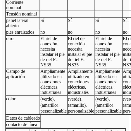
Corriente
nominal
Tensión nominal
panel lateral
Sí
Sí
Sí
Sí
abierto
pies enraizados
no
no
no
no
otro
El riel de
El riel de
El riel de
El r
conexión
conexión
conexión
con
necesita
necesita
necesita
nece
instalar el pie
instalar el pie
instalar el pie
insta
de riel F-
de riel F-
de riel F-
de r
NS35
NS35
NS35
NS3
Campo de
Ampliamente
Ampliamente
Ampliamente
Amp
aplicación
utilizado en
utilizado en
utilizado en
util
conexiones
conexiones
conexiones
con
eléctricas,
eléctricas,
eléctricas,
eléc
industriales
industriales
industriales
indu
color
(verde)
、
(verde)
、
(verde)
、
(ver
(amarillo)
、
(amarillo)
、
(amarillo)
、
(ama
personalizable
personalizable
personalizable
pers
Datos de cableado
contacto de línea