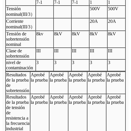
7
-
1
7
-
1
7
-
1
1
1
Tensión
500V
500V
nominal
(
III
/3
）
Corriente
20A
20A
nominal
(
III
/3
）
Tensión de
8
kv
8kV
8kV
8kV
8kV
sobretensión
nominal
Clase de
III
III
III
III
III
sobretensión
nivel de
3
3
3
3
3
contaminación
Resultados
Aprobé
Aprobé
Aprobé
Aprobé
Aprobé
de la prueba
la prueba
la prueba
la prueba
la prueba
la prueba
de
sobretensión
Resultados
Aprobé
Aprobé
Aprobé
Aprobé
Aprobé
de la prueba
la prueba
la prueba
la prueba
la prueba
la prueba
de tensión
de
resistencia a
la frecuencia
industrial