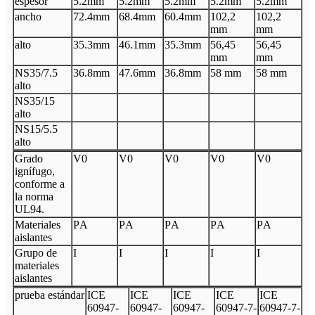
espesor
5.2
mm
5.2
mm
5.2
mm
5.2
mm
5.2
mm
ancho
72.4
mm
68.4
mm
60.4
mm
102,2
102,2
mm
mm
alto
35.3
mm
46.1
mm
35.3
mm
56,45
56,45
mm
mm
N
S35/7.5
36.8
mm
47.6
mm
36.8
mm
58 mm
58 mm
alto
N
S35/15
alto
N
S15/5.5
alto
Grado
V
0
V
0
V
0
V
0
V
0
ignífugo,
conforme a
la norma
UL94.
Materiales
P
A
P
A
P
A
P
A
P
A
aislantes
Grupo de
I
I
I
I
I
materiales
aislantes
prueba estándar
I
CE
I
CE
I
CE
I
CE
I
CE
60947
-
60947
-
60947
-
60947
-
7
-
60947
-
7
-