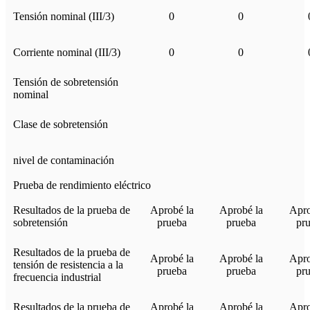
Tensión nominal (III/3)
0
0
Corriente nominal (III/3)
0
0
Tensión de sobretensión
nominal
Clase de sobretensión
nivel de contaminación
Prueba de rendimiento eléctrico
Resultados de la prueba de
Aprobé la
Aprobé la
Apro
sobretensión
prueba
prueba
pr
Resultados de la prueba de
Aprobé la
Aprobé la
Apro
tensión de resistencia a la
prueba
prueba
pr
frecuencia industrial
Resultados de la prueba de
Aprobé la
Aprobé la
Apro