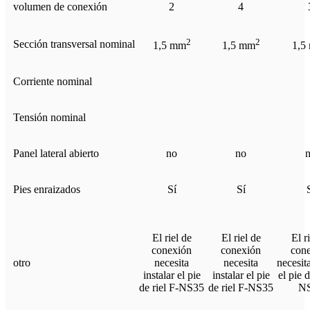
volumen de conexión
2
4
2
2
Sección transversal nominal
1,5 mm
1,5 mm
1,5
Corriente nominal
Tensión nominal
Panel lateral abierto
no
no
Pies enraizados
Sí
Sí
El riel de
El riel de
El r
conexión
conexión
con
otro
necesita
necesita
necesita
instalar el pie
instalar el pie
el pie d
de riel F-NS35
de riel F-NS35
N