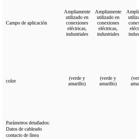
Ampliamente
Ampliamente
Ampli
utilizado en
utilizado en
utili
Campo de aplicación
conexiones
conexiones
cone
eléctricas,
eléctricas,
eléct
industriales
industriales
indus
(verde y
(verde y
(ve
color
amarillo)
amarillo)
amar
Parámetros detallados:
Datos de cableado
contacto de línea