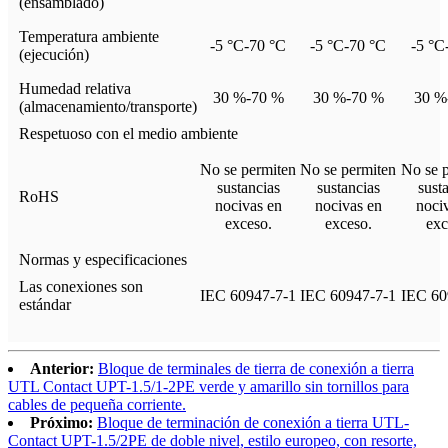
(ensamblado)
Temperatura ambiente
-5 °C-70 °C
-5 °C-70 °C
-5 °C
(ejecución)
Humedad relativa
30 %-70 %
30 %-70 %
30 %
(almacenamiento/transporte)
Respetuoso con el medio ambiente
No se permiten
No se permiten
No se 
sustancias
sustancias
sust
RoHS
nocivas en
nocivas en
noci
exceso.
exceso.
exc
Normas y especificaciones
Las conexiones son
IEC 60947-7-1
IEC 60947-7-1
IEC 60
estándar
Anterior:
Bloque de terminales de tierra de conexión a tierra
UTL Contact UPT-1.5/1-2PE verde y amarillo sin tornillos para
cables de pequeña corriente.
Próximo:
Bloque de terminación de conexión a tierra UTL-
Contact UPT-1.5/2PE de doble nivel, estilo europeo, con resorte,