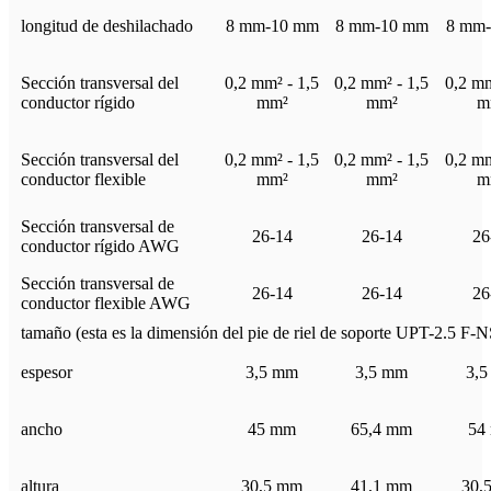
longitud de deshilachado
8 mm-10 mm
8 mm-10 mm
8 mm
Sección transversal del
0,2 mm² - 1,5
0,2 mm² - 1,5
0,2 mm
conductor rígido
mm²
mm²
m
Sección transversal del
0,2 mm² - 1,5
0,2 mm² - 1,5
0,2 mm
conductor flexible
mm²
mm²
m
Sección transversal de
26-14
26-14
26
conductor rígido AWG
Sección transversal de
26-14
26-14
26
conductor flexible AWG
tamaño (esta es la dimensión del pie de riel de soporte UPT-2.5 F-NS
espesor
3,5 mm
3,5 mm
3,
ancho
45 mm
65,4 mm
54
altura
30,5 mm
41,1 mm
30,