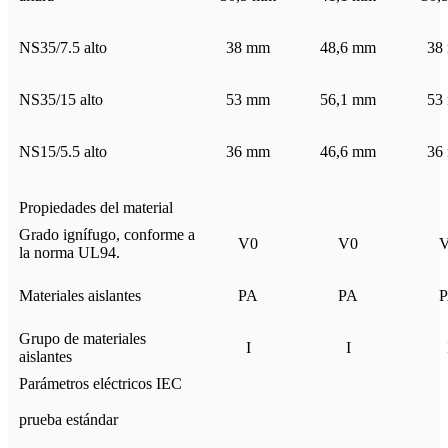
NS35/7.5 alto
38 mm
48,6 mm
38
NS35/15 alto
53 mm
56,1 mm
53
NS15/5.5 alto
36 mm
46,6 mm
36
Propiedades del material
Grado ignífugo, conforme a
V0
V0
la norma UL94.
Materiales aislantes
PA
PA
Grupo de materiales
I
I
aislantes
Parámetros eléctricos IEC
prueba estándar