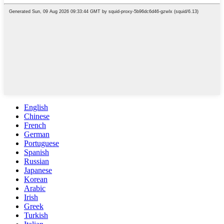
English
Chinese
French
German
Portuguese
Spanish
Russian
Japanese
Korean
Arabic
Irish
Greek
Turkish