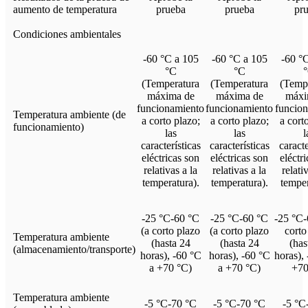
aumento de temperatura
prueba
prueba
pr
Condiciones ambientales
-60 °C a 105
-60 °C a 105
-60 °
°C
°C
(Temperatura
(Temperatura
(Temp
máxima de
máxima de
máxi
funcionamiento
funcionamiento
funcio
Temperatura ambiente (de
a corto plazo;
a corto plazo;
a cort
funcionamiento)
las
las
l
características
características
caracte
eléctricas son
eléctricas son
eléctr
relativas a la
relativas a la
relati
temperatura).
temperatura).
temper
-25 °C-60 °C
-25 °C-60 °C
-25 °C-
(a corto plazo
(a corto plazo
corto
Temperatura ambiente
(hasta 24
(hasta 24
(has
(almacenamiento/transporte)
horas), -60 °C
horas), -60 °C
horas),
a +70 °C)
a +70 °C)
+70
Temperatura ambiente
-5 °C-70 °C
-5 °C-70 °C
-5 °C