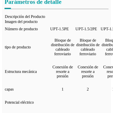
Parámetros de detalle
Descripción del Producto
Imagen del producto
Número de producto
UPT-1.5PE
UPT-1.5/2PE
UPT-1.
Bloque de
Bloque de
Bloq
distribución de
distribución de
distrib
tipo de producto
cableado
cableado
cab
ferroviario
ferroviario
ferro
Conexión de
Conexión de
Conex
Estructura mecánica
resorte a
resorte a
reso
presión
presión
pre
capas
1
2
Potencial eléctrico