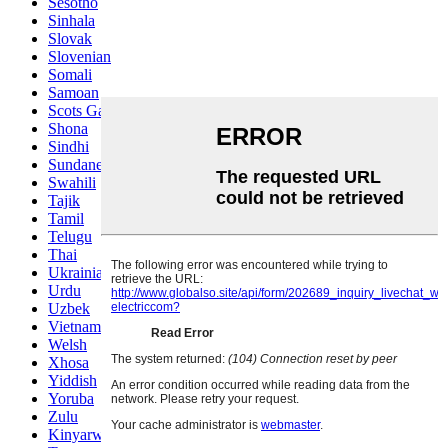
Sesotho
Sinhala
Slovak
Slovenian
Somali
Samoan
Scots Gaelic
Shona
Sindhi
Sundanese
Swahili
Tajik
Tamil
Telugu
Thai
Ukrainian
Urdu
Uzbek
Vietnamese
Welsh
Xhosa
Yiddish
Yoruba
Zulu
Kinyarwanda