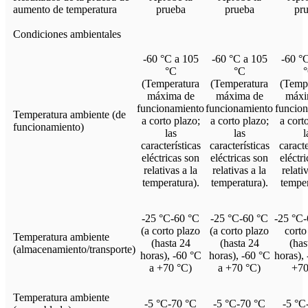
aumento de temperatura
prueba
prueba
pr
Condiciones ambientales
-60 °C a 105
-60 °C a 105
-60 °
°C
°C
(Temperatura
(Temperatura
(Temp
máxima de
máxima de
máxi
funcionamiento
funcionamiento
funcio
Temperatura ambiente (de
a corto plazo;
a corto plazo;
a cort
funcionamiento)
las
las
l
características
características
caracte
eléctricas son
eléctricas son
eléctr
relativas a la
relativas a la
relati
temperatura).
temperatura).
temper
-25 °C-60 °C
-25 °C-60 °C
-25 °C-
(a corto plazo
(a corto plazo
corto
Temperatura ambiente
(hasta 24
(hasta 24
(has
(almacenamiento/transporte)
horas), -60 °C
horas), -60 °C
horas),
a +70 °C)
a +70 °C)
+70
Temperatura ambiente
-5 °C-70 °C
-5 °C-70 °C
-5 °C