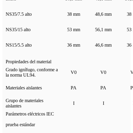
NS35/7.5 alto
38 mm
48,6 mm
38
NS35/15 alto
53 mm
56,1 mm
53
NS15/5.5 alto
36 mm
46,6 mm
36
Propiedades del material
Grado ignífugo, conforme a
V0
V0
la norma UL94.
Materiales aislantes
PA
PA
Grupo de materiales
I
I
aislantes
Parámetros eléctricos IEC
prueba estándar