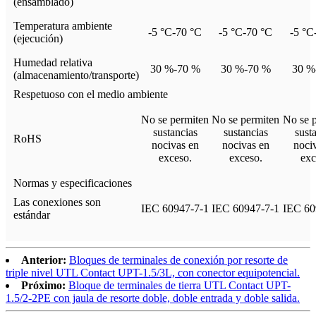
(ensamblado)
Temperatura ambiente
-5 °C-70 °C
-5 °C-70 °C
-5 °C
(ejecución)
Humedad relativa
30 %-70 %
30 %-70 %
30 %
(almacenamiento/transporte)
Respetuoso con el medio ambiente
No se permiten
No se permiten
No se 
sustancias
sustancias
sust
RoHS
nocivas en
nocivas en
noci
exceso.
exceso.
exc
Normas y especificaciones
Las conexiones son
IEC 60947-7-1
IEC 60947-7-1
IEC 60
estándar
Anterior:
Bloques de terminales de conexión por resorte de
triple nivel UTL Contact UPT-1.5/3L, con conector equipotencial.
Próximo:
Bloque de terminales de tierra UTL Contact UPT-
1.5/2-2PE con jaula de resorte doble, doble entrada y doble salida.