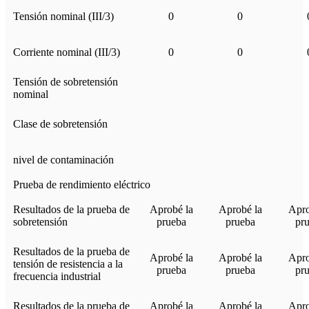
Tensión nominal (III/3)
0
0
Corriente nominal (III/3)
0
0
Tensión de sobretensión
nominal
Clase de sobretensión
nivel de contaminación
Prueba de rendimiento eléctrico
Resultados de la prueba de
Aprobé la
Aprobé la
Apro
sobretensión
prueba
prueba
pr
Resultados de la prueba de
Aprobé la
Aprobé la
Apro
tensión de resistencia a la
prueba
prueba
pr
frecuencia industrial
Resultados de la prueba de
Aprobé la
Aprobé la
Apro