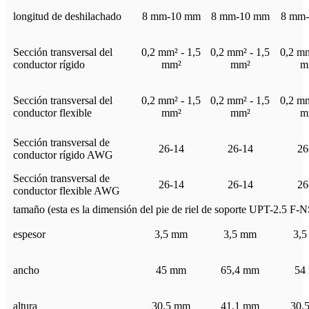
longitud de deshilachado
8 mm-10 mm
8 mm-10 mm
8 mm
Sección transversal del
0,2 mm² - 1,5
0,2 mm² - 1,5
0,2 mm
conductor rígido
mm²
mm²
m
Sección transversal del
0,2 mm² - 1,5
0,2 mm² - 1,5
0,2 mm
conductor flexible
mm²
mm²
m
Sección transversal de
26-14
26-14
26
conductor rígido AWG
Sección transversal de
26-14
26-14
26
conductor flexible AWG
tamaño (esta es la dimensión del pie de riel de soporte UPT-2.5 F-NS
espesor
3,5 mm
3,5 mm
3,
ancho
45 mm
65,4 mm
54
altura
30,5 mm
41,1 mm
30,