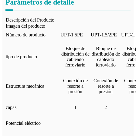
Parámetros de detalle
Descripción del Producto
Imagen del producto
Número de producto
UPT-1.5PE
UPT-1.5/2PE
UPT-1.
Bloque de
Bloque de
Bloq
distribución de
distribución de
distrib
tipo de producto
cableado
cableado
cab
ferroviario
ferroviario
ferro
Conexión de
Conexión de
Conex
Estructura mecánica
resorte a
resorte a
reso
presión
presión
pre
capas
1
2
Potencial eléctrico