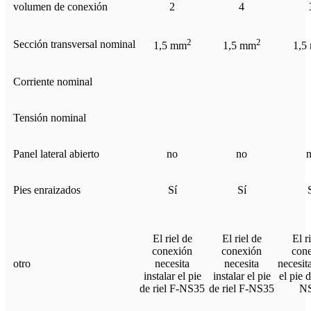
volumen de conexión
2
4
2
2
Sección transversal nominal
1,5 mm
1,5 mm
1,5
Corriente nominal
Tensión nominal
Panel lateral abierto
no
no
Pies enraizados
Sí
Sí
El riel de
El riel de
El r
conexión
conexión
con
otro
necesita
necesita
necesita
instalar el pie
instalar el pie
el pie d
de riel F-NS35
de riel F-NS35
N