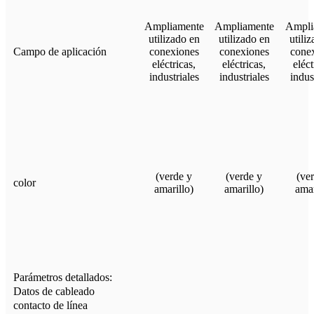
Ampliamente
Ampliamente
Ampli
utilizado en
utilizado en
utili
Campo de aplicación
conexiones
conexiones
cone
eléctricas,
eléctricas,
eléct
industriales
industriales
indus
(verde y
(verde y
(ve
color
amarillo)
amarillo)
amar
Parámetros detallados:
Datos de cableado
contacto de línea